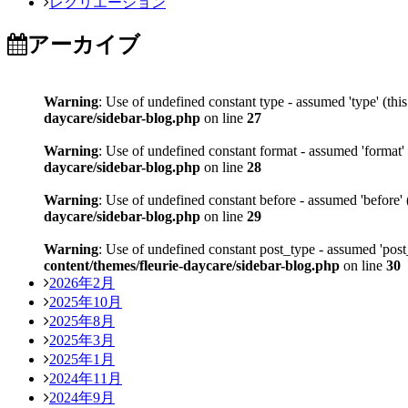
レクリエーション
アーカイブ
Warning
: Use of undefined constant type - assumed 'type' (thi
daycare/sidebar-blog.php
on line
27
Warning
: Use of undefined constant format - assumed 'format' 
daycare/sidebar-blog.php
on line
28
Warning
: Use of undefined constant before - assumed 'before' 
daycare/sidebar-blog.php
on line
29
Warning
: Use of undefined constant post_type - assumed 'post_
content/themes/fleurie-daycare/sidebar-blog.php
on line
30
2026年2月
2025年10月
2025年8月
2025年3月
2025年1月
2024年11月
2024年9月