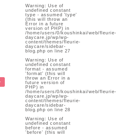
Warning
: Use of
undefined constant
type - assumed 'type'
(this will throw an
Error in a future
version of PHP) in
/home/users/0/koushinkai/web/fleurie-
daycare.jp/wp/wp-
content/themes/fleurie-
daycare/sidebar-
blog.php
on line
27
Warning
: Use of
undefined constant
format - assumed
'format' (this will
throw an Error in a
future version of
PHP) in
/home/users/0/koushinkai/web/fleurie-
daycare.jp/wp/wp-
content/themes/fleurie-
daycare/sidebar-
blog.php
on line
28
Warning
: Use of
undefined constant
before - assumed
'before' (this will