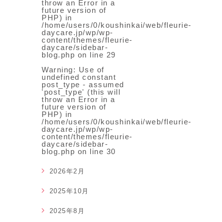
throw an Error in a
future version of
PHP) in
/home/users/0/koushinkai/web/fleurie-
daycare.jp/wp/wp-
content/themes/fleurie-
daycare/sidebar-
blog.php
on line
29
Warning
: Use of
undefined constant
post_type - assumed
'post_type' (this will
throw an Error in a
future version of
PHP) in
/home/users/0/koushinkai/web/fleurie-
daycare.jp/wp/wp-
content/themes/fleurie-
daycare/sidebar-
blog.php
on line
30
2026年2月
2025年10月
2025年8月