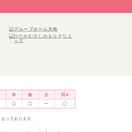
水
木
金
土
日
※
◯
◯
◯
ー
◯
みとなっております。